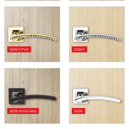
503KT-PVD
503KT
503K-Krom-Mat
503K