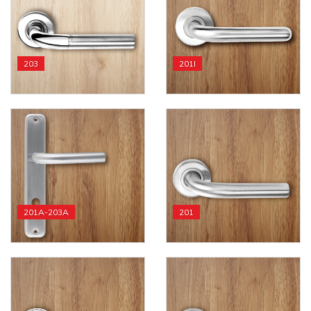
203
201I
201A-203A
201