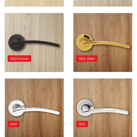
603-Fume
603-Altın
603
601