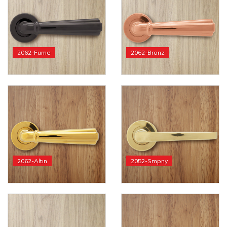
2062-Fume
2062-Bronz
2062-Altın
2052-Smpny