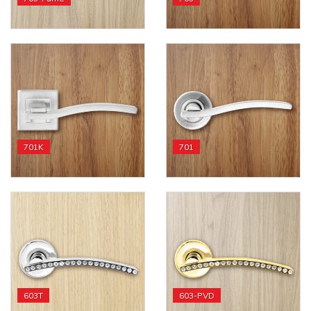
701K
701
603T
603-PVD