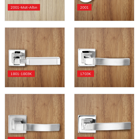
2001-Mat-Altın
2001
1801-1803K
1703K