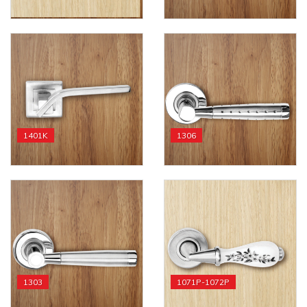
1401K
1306
1303
1071P-1072P