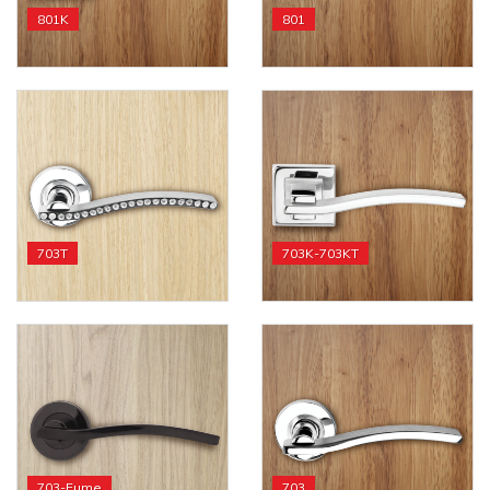
801K
801
703T
703K-703KT
703-Fume
703