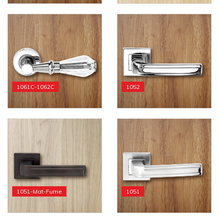
1061C-1062C
1052
1051-Mat-Fume
1051