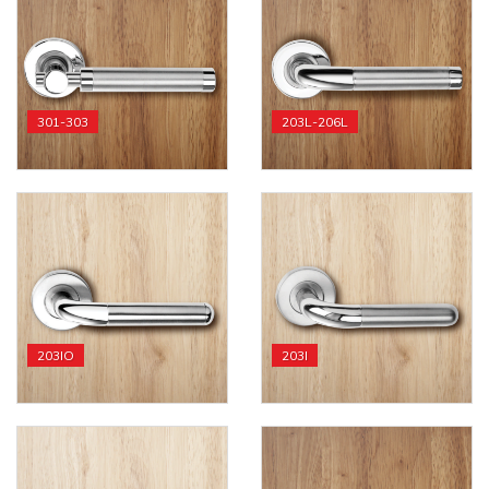
301-303
203L-206L
203IO
203I