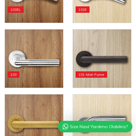
103EL
103E
103
101-Mat-Fume
Size Nasıl Yardımcı Olabiliriz?