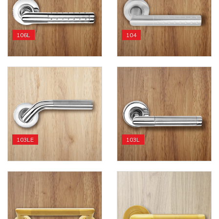
106L
104
103LE
103L